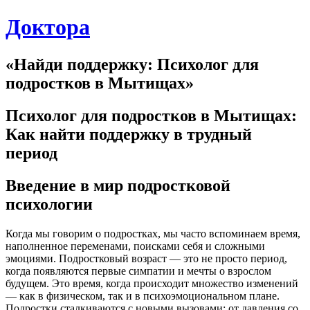
Skip
Доктора
to
content
«Найди поддержку: Психолог для
подростков в Мытищах»
Психолог для подростков в Мытищах:
Как найти поддержку в трудный
период
Введение в мир подростковой
психологии
Когда мы говорим о подростках, мы часто вспоминаем время,
наполненное переменами, поисками себя и сложными
эмоциями. Подростковый возраст — это не просто период,
когда появляются первые симпатии и мечты о взрослом
будущем. Это время, когда происходит множество изменений
— как в физическом, так и в психоэмоциональном плане.
Подростки сталкиваются с новыми вызовами: от давления со