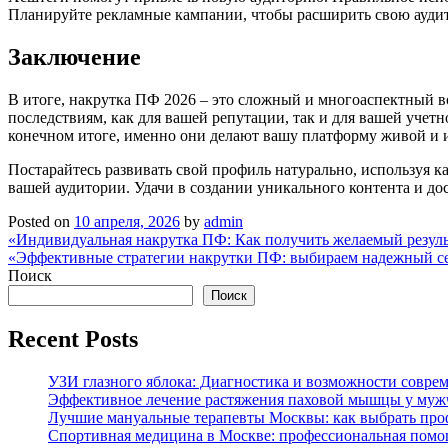
Планируйте рекламные кампании, чтобы расширить свою ауди
Заключение
В итоге, накрутка ПФ 2026 – это сложный и многоаспектный во
последствиям, как для вашей репутации, так и для вашей учетн
конечном итоге, именно они делают вашу платформу живой и 
Постарайтесь развивать свой профиль натурально, используя к
вашей аудитории. Удачи в создании уникального контента и до
Posted on
10 апреля, 2026
by
admin
Навигация
«Индивидуальная накрутка ПФ: Как получить желаемый результ
«Эффективные стратегии накрутки ПФ: выбираем надежный с
по
Поиск
записям
Поиск
Recent Posts
УЗИ глазного яблока: Диагностика и возможности совре
Эффективное лечение растяжения паховой мышцы у мужч
Лучшие мануальные терапевты Москвы: как выбрать проф
Спортивная медицина в Москве: профессиональная помощ