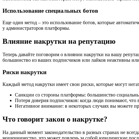
Использование специальных ботов
Еще один метод – это использование ботов, которые автомати
у администраторов платформы.
Влияние накрутки на репутацию
Теперь давайте поговорим о влиянии накрутки на вашу репутац
большинство из ваших подписчиков или лайков неактивны или 
Риски накрутки
Каждый метод накрутки имеет свои риски, которые могут нега
Санкции со стороны платформы: большинство социальных 
Потеря доверия подписчиков: когда люди понимают, что в
Негативное внимание: в некоторых случаях вы можете пр
Что говорит закон о накрутке?
На данный момент законодательство в разных странах не всегда
мошенничество, что может повлечь за собой юридические посл