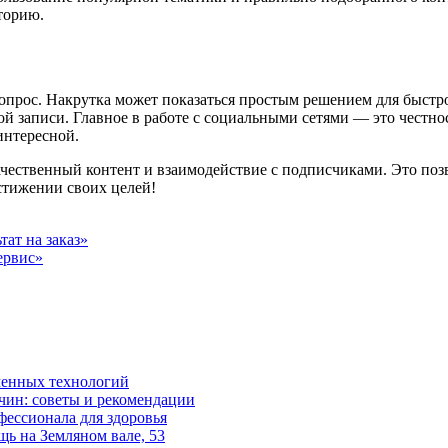
торию.
прос. Накрутка может показаться простым решением для быстрог
ой записи. Главное в работе с социальными сетями — это честно
интересной.
ачественный контент и взаимодействие с подписчиками. Это позв
стижении своих целей!
ат на заказ»
ервис»
менных технологий
ин: советы и рекомендации
ессионала для здоровья
ь на Земляном вале, 53