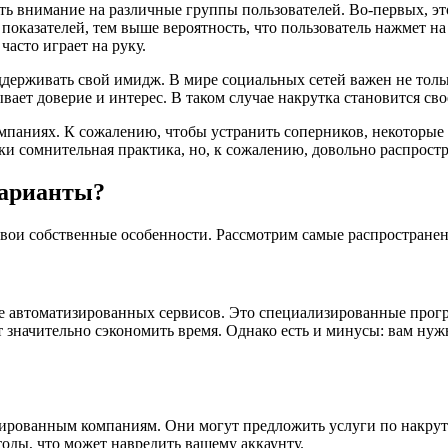
тить внимание на различные группы пользователей. Во-первых, 
показателей, тем выше вероятность, что пользователь нажмет н
асто играет на руку.
ддерживать свой имидж. В мире социальных сетей важен не тольк
вает доверие и интерес. В таком случае накрутка становится сво
мпаниях. К сожалению, чтобы устранить соперников, некоторые 
 сомнительная практика, но, к сожалению, довольно распростр
варианты?
свои собственные особенности. Рассмотрим самые распростране
е автоматизированных сервисов. Это специализированные прогр
ет значительно сэкономить время. Однако есть и минусы: вам ну
зированным компаниям. Они могут предложить услуги по накрут
тоды, что может навредить вашему аккаунту.