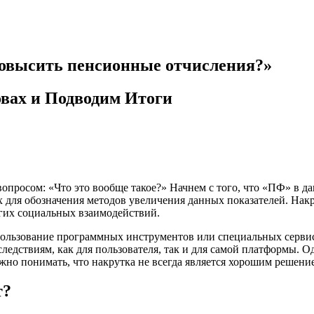
овысить пенсионные отчисления?»
овах и Подводим Итоги
вопросом: «Что это вообще такое?» Начнем с того, что «ПФ» в д
тях для обозначения методов увеличения данных показателей. На
угих социальных взаимодействий.
спользование программных инструментов или специальных сервис
следствиям, как для пользователя, так и для самой платформы. О
жно понимать, что накрутка не всегда является хорошим решение
т?