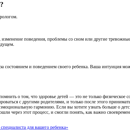
у?
рологом.
, изменение поведения, проблемы со сном или другие тревожные 
удущем.
а состоянием и поведением своего ребенка. Ваша интуиция мож
омнить о том, что здоровье детей — это не только физическое с
роваться с другими родителями, и только после этого принима
о эмоциональную гармонию. Если вы хотите узнать больше о дет
ошли через этот процесс, и смогли понять, как важно своевреме
специалиста для вашего ребенка»