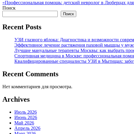
«Профессиональная помощь: детский невролог в Люберцах для 
по
Поиск
записям
Поиск
Recent Posts
УЗИ глазного яблока: Диагностика и возможности совре
Эффективное лечение растяжения паховой мышцы у мужч
Лучшие мануальные терапевты Москвы: как выбрать проф
Спортивная медицина в Москве: профессиональная помощ
Квалифицированные специалисты УЗИ в Мытищах: забот
Recent Comments
Нет комментариев для просмотра.
Archives
Июль 2026
Июнь 2026
Май 2026
Апрель 2026
Март 2026