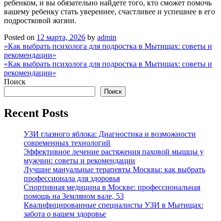
ребенком, и вы обязательно найдете того, кто сможет помочь
вашему ребенку стать увереннее, счастливее и успешнее в его
подростковой жизни.
Posted on
12 марта, 2026
by
admin
Навигация
«Как выбрать психолога для подростка в Мытищах: советы и
рекомендации»
по
«Как выбрать психолога для подростка в Мытищах: советы и
записям
рекомендации»
Поиск
Поиск
Recent Posts
УЗИ глазного яблока: Диагностика и возможности
современных технологий
Эффективное лечение растяжения паховой мышцы у
мужчин: советы и рекомендации
Лучшие мануальные терапевты Москвы: как выбрать
профессионала для здоровья
Спортивная медицина в Москве: профессиональная
помощь на Земляном вале, 53
Квалифицированные специалисты УЗИ в Мытищах:
забота о вашем здоровье